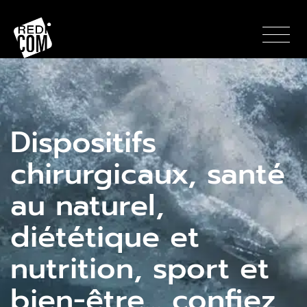
Panneau de gestion des cookies
Dispositifs
chirurgicaux, santé
au naturel,
diététique et
nutrition, sport et
bien-être… confiez