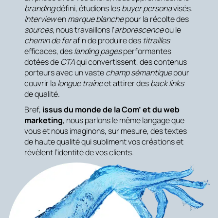
branding
défini, étudions les
buyer persona
visés.
Interview
en
marque blanche
pour la récolte des
sources
, nous travaillons l’
arborescence
ou le
chemin de fer
afin de produire des
titrailles
efficaces, des
landing pages
performantes
dotées de
CTA
qui convertissent, des contenus
porteurs avec un vaste
champ sémantique
pour
couvrir la
longue traîne
et attirer des
back links
de qualité.
Bref,
issus du monde de la Com’ et du web
marketing
, nous parlons le même langage que
vous et nous imaginons, sur mesure, des textes
de haute qualité qui subliment vos créations et
révèlent l’identité de vos clients.