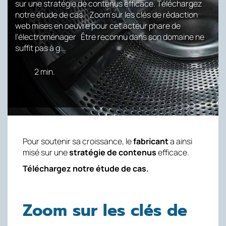
sur une stratégie de contenus efficace. Téléchargez
notre étude de cas. Zoom sur les clés de rédaction
web mises en oeuvre pour cet acteur phare de
l’électroménager Être reconnu dans son domaine ne
suffit pas à g...
2 min.
Pour soutenir sa croissance, le
fabricant
a ainsi
misé sur une
stratégie de contenus
efficace.
Téléchargez notre étude de cas.
Zoom sur les clés de